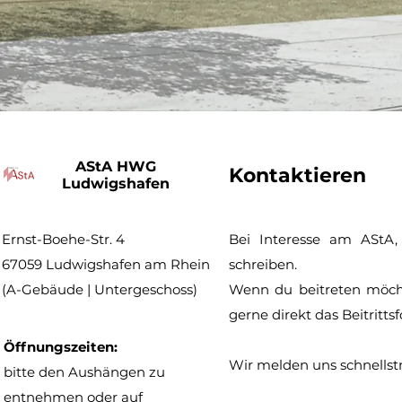
AStA HWG
Kontaktieren
Ludwigshafen
Ernst-Boehe-Str. 4
Bei Interesse am
AStA,
67059 Ludwigshafen am Rhein
schreiben.
(A-Gebäude | Untergeschoss)
Wenn du beitreten möch
gerne direkt das Beitritts
Öffnungszeiten:
Wir melden uns schnellstm
bitte den Aushängen zu
entnehmen oder auf