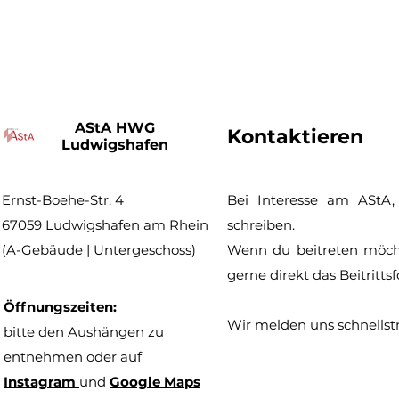
Wenn Sie nicht wünschen, dass Facebook den Besuch uns
sich bitte aus Ihrem Facebook-Benutzerkonto aus.
AStA HWG
Kontaktieren
Ludwigshafen
Ernst-Boehe-Str. 4
Bei Interesse am
AStA,
67059 Ludwigshafen am Rhein
schreiben.
(A-Gebäude | Untergeschoss)
Wenn du beitreten möch
gerne direkt das Beitritts
Öffnungszeiten:
Wir melden uns schnellstm
bitte den Aushängen zu
entnehmen oder auf
Instagram
und
Google Maps